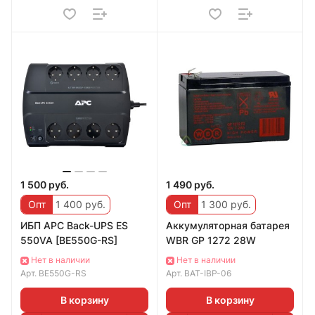
1 500 руб.
1 490 руб.
Опт
1 400 руб.
Опт
1 300 руб.
ИБП APC Back-UPS ES
Аккумуляторная батарея
550VA [BE550G-RS]
WBR GP 1272 28W
Нет в наличии
Нет в наличии
Арт.
BE550G-RS
Арт.
BAT-IBP-06
В корзину
В корзину