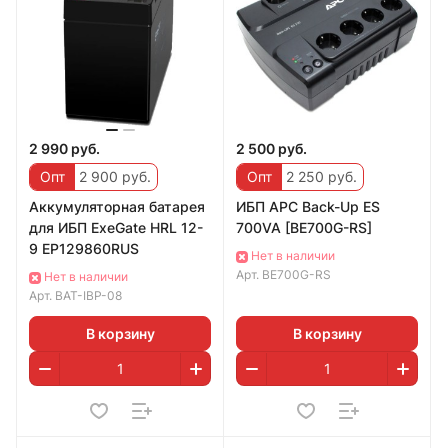
2 990 руб.
2 500 руб.
Опт
2 900 руб.
Опт
2 250 руб.
Аккумуляторная батарея
ИБП APC Back-Up ES
для ИБП ExeGate HRL 12-
700VA [BE700G-RS]
9 EP129860RUS
Нет в наличии
Арт.
BE700G-RS
Нет в наличии
Арт.
BAT-IBP-08
В корзину
В корзину