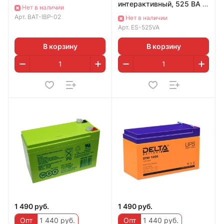
интерактивный, 525 ВА ,
Нет в наличии
4 роз EEC 7, управление
Арт.
BAT-IBP-02
Нет в наличии
по USB) БЕЗ АКБ
Арт.
ES-525VA
В корзину
В корзину
1 490 руб.
1 490 руб.
Опт
1 440 руб.
Опт
1 440 руб.