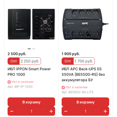
2 500 руб.
1 900 руб.
Опт
2 250 руб.
Опт
1 700 руб.
ИБП IPPON Smart Power
ИБП APC Back-UPS ES
PRO 1000
550VA [BE550G-RS] без
аккумулятора БУ
Нет в наличии
Арт.
IBP-IP-1000
Нет в наличии
Арт.
BE550G-RS LITE
В корзину
В корзину