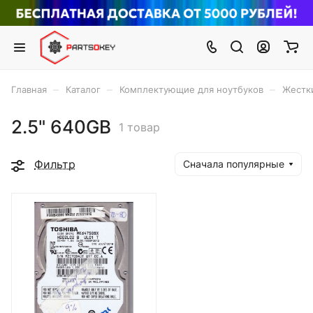
–
–
–
Главная
Каталог
Комплектующие для ноутбуков
Жестки
2.5" 640GB
1 товар
Фильтр
Сначала популярные