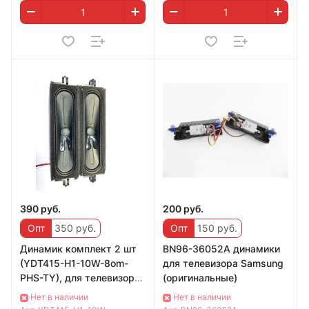
390 руб.
200 руб.
Опт
350 руб.
Опт
150 руб.
Динамик комплект 2 шт
BN96-36052A динамики
(YDT415-H1-10W-8om-
для телевизора Samsung
PHS-TY), для телевизора
(оригинальные)
H-LED55BU7008
Нет в наличии
Нет в наличии