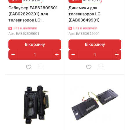
Сабвуфер EAB62809601
Динамики для
(EAB62829201) для
телевизоров LG
телевизоров LG
(EAB63649901)
42LN655V
Нет в наличии
Нет в наличии
Арт.
EAB62809601
Арт.
EAB63649901
В корзину
В корзину