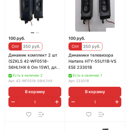
100 руб.
100 руб.
Опт
350 руб.
Опт
350 руб.
Динамик комплект 2 шт
Динамики телевизора
(SZKLS 42-WF0518-
Hartens HTY-55U11B-VS
S6HL1HX 6 Om 15W), для
ESE 23301B
телевизора Xiaomi
Есть в наличии: 2
Есть в наличии: 1
L55M7-EARU
Арт.
42-WF0518-S6HL1HX
Арт.
23301B
В корзину
В корзину