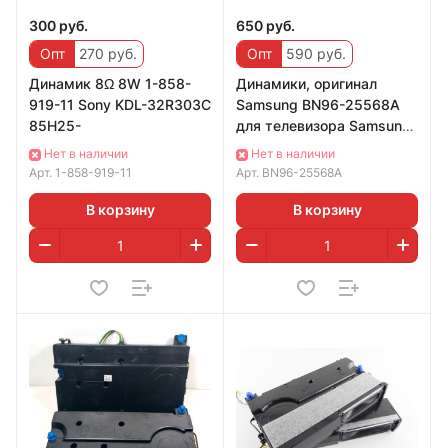
300 руб.
650 руб.
Опт
270 руб.
Опт
590 руб.
Динамик 8Ω 8W 1-858-
Динамики, оригинал
919-11 Sony KDL-32R303C
Samsung BN96-25568A
85H25-
для телевизора Samsung
UE32F4500AK
Нет в наличии
Нет в наличии
Арт.
1-858-919-11
Арт.
BN96-25568A
В корзину
В корзину