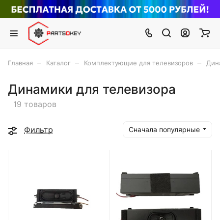
–
–
–
Главная
Каталог
Комплектующие для телевизоров
Дин
Динамики для телевизора
19 товаров
Фильтр
Сначала популярные