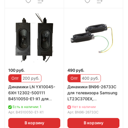
100 руб.
490 руб.
Опт
200 руб.
Опт
400 руб.
Динамики LN YX10045-
Динамики BN96-26733C
6XH 12302-500111
для телевизора Samsung
B4510050-E1-X1 для
LT23C370EX,
телевизора TCL 55P637
LT24C370EX, LT27C370EX
Есть в наличии: 1
Нет в наличии
Арт.
B4510050-E1-X1
Арт.
BN96-26733C
В корзину
В корзину