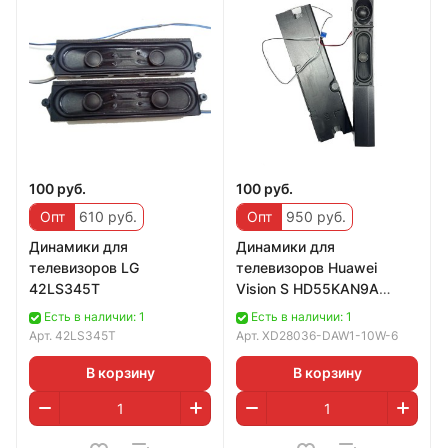
100 руб.
100 руб.
Опт
610 руб.
Опт
950 руб.
Динамики для
Динамики для
телевизоров LG
телевизоров Huawei
42LS345T
Vision S HD55KAN9A
XD28036-DAW1-10W-6
Есть в наличии: 1
Есть в наличии: 1
Арт.
42LS345T
Арт.
XD28036-DAW1-10W-6
В корзину
В корзину