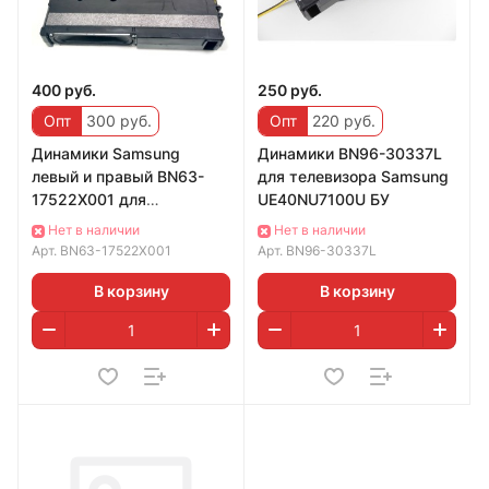
400 руб.
250 руб.
Опт
300 руб.
Опт
220 руб.
Динамики Samsung
Динамики BN96-30337L
левый и правый BN63-
для телевизора Samsung
17522X001 для
UE40NU7100U БУ
телевизора Samsung
Нет в наличии
Нет в наличии
UE55RU7400U
Арт.
BN63-17522X001
Арт.
BN96-30337L
В корзину
В корзину