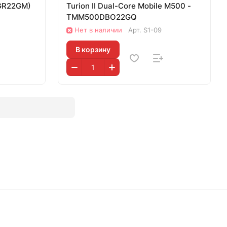
SGR22GM)
Turion II Dual-Core Mobile M500 -
TMM500DBO22GQ
Нет в наличии
Арт.
S1-09
В корзину