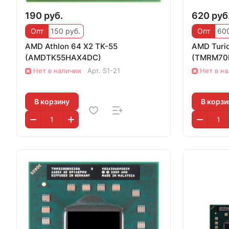
190 руб.
620 руб
Опт
150 руб.
Опт
600
AMD Athlon 64 X2 TK-55
AMD Turi
(AMDTK55HAX4DC)
(TMRM70
Нет в наличии
Арт.
S1-21
Нет в н
В корзину
В корзи