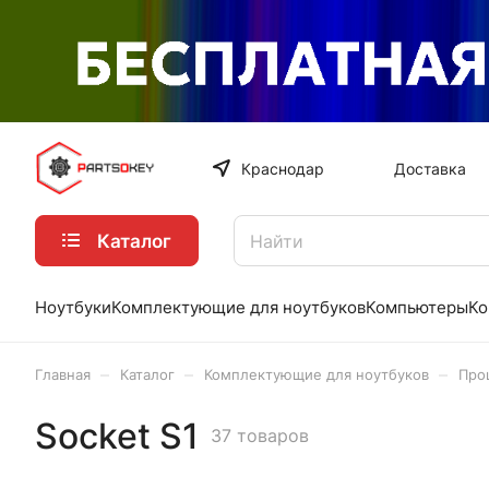
Краснодар
Доставка
Каталог
Ноутбуки
Комплектующие для ноутбуков
Компьютеры
Ко
–
–
–
Главная
Каталог
Комплектующие для ноутбуков
Про
Socket S1
37 товаров