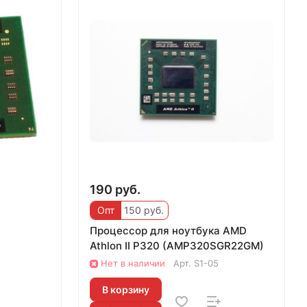
190 руб.
Опт
150 руб.
Процессор для ноутбука AMD
Athlon II P320 (AMP320SGR22GM)
Нет в наличии
Арт.
S1-05
В корзину