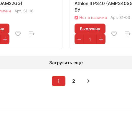
DAM22GG)
Athlon II P340 (AMP340
БУ
аличии
Арт.
S1-16
Нет в наличии
Арт.
S1-03
ну
В корзину
Загрузить еще
1
2