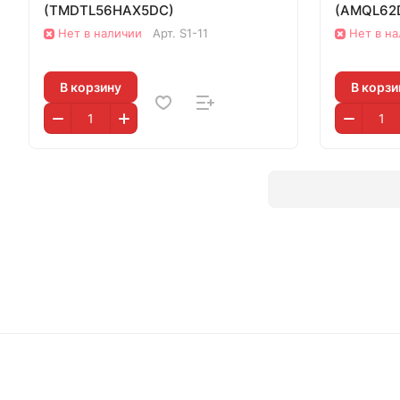
(TMDTL56HAX5DC)
(AMQL62
Нет в наличии
Арт.
S1-11
Нет в н
В корзину
В корзи