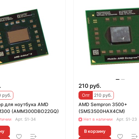
.
210 руб.
 руб.
Опт
210 руб.
р для ноутбука AMD
AMD Sempron 3500+
I M300 (AMM300DBO22GQ)
(SMS3500HAX4CM)
аличии
Арт.
S1-34
Нет в наличии
Арт.
S1-23
ну
В корзину