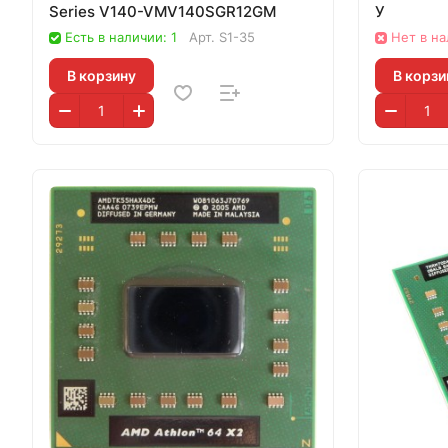
Series V140-VMV140SGR12GM
У
Есть в наличии: 1
Арт.
S1-35
Нет в н
В корзину
В корзи