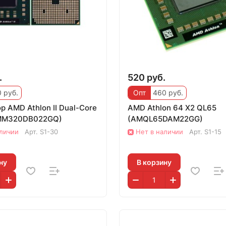
.
520 руб.
 руб.
Опт
460 руб.
 AMD Athlon II Dual-Core
AMD Athlon 64 X2 QL65
MM320DB022GQ)
(AMQL65DAM22GG)
аличии
Арт.
S1-30
Нет в наличии
Арт.
S1-15
ну
В корзину