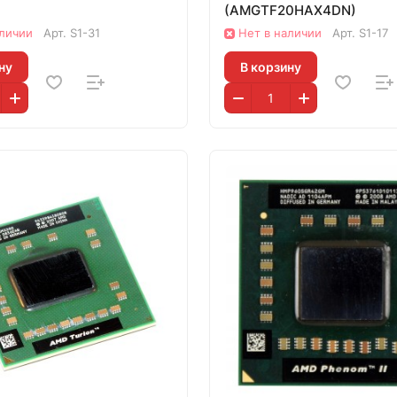
(AMGTF20HAX4DN)
аличии
Арт.
S1-31
Нет в наличии
Арт.
S1-17
ну
В корзину