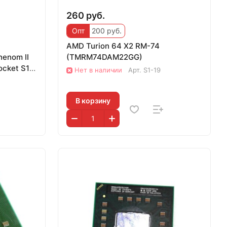
260 руб.
Опт
200 руб.
AMD Turion 64 X2 RM-74
enom II
(TMRM74DAM22GG)
ocket S1
Нет в наличии
Арт.
S1-19
В корзину