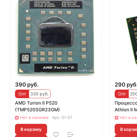
390 руб.
290 руб
Опт
330 руб.
Опт
200
AMD Turion II P520
Процессо
(TMP520SGR23GM)
Athlon I
Нет в наличии
Арт.
S1-07
Нет в н
В корзину
В корзи