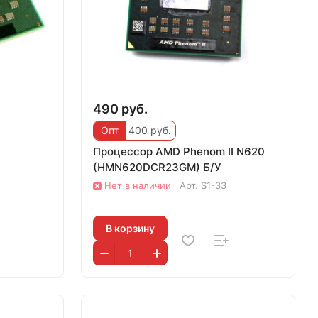
490 руб.
Опт
400 руб.
Процессор AMD Phenom II N620
(HMN620DCR23GM) Б/У
Нет в наличии
Арт.
S1-33
В корзину