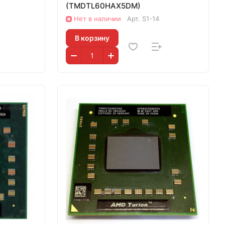
(TMDTL60HAX5DM)
Нет в наличии
Арт.
S1-14
В корзину