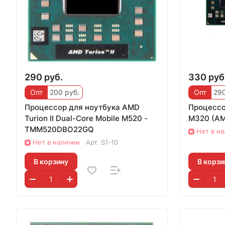
290 руб.
330 руб
Опт
200 руб.
Опт
290
Процессор для ноутбука AMD
Процессор
Turion II Dual-Core Mobile M520 -
M320 (A
TMM520DBO22GQ
Нет в н
Нет в наличии
Арт.
S1-10
В корзину
В корзи