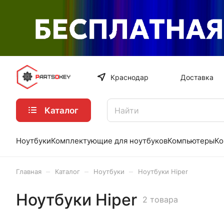
Краснодар
Доставка
Каталог
Ноутбуки
Комплектующие для ноутбуков
Компьютеры
Ко
–
–
–
Главная
Каталог
Ноутбуки
Ноутбуки Hiper
Ноутбуки Hiper
2 товара