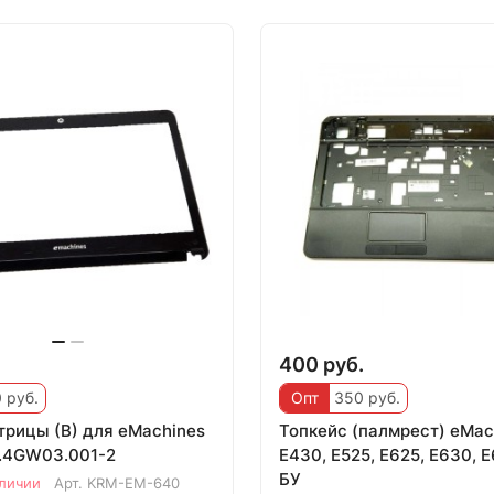
.
400 руб.
 руб.
Опт
350 руб.
трицы (B) для eMachines
Топкейс (палмрест) eMac
1.4GW03.001-2
E430, E525, E625, E630, E
БУ
аличии
Арт.
KRM-EM-640