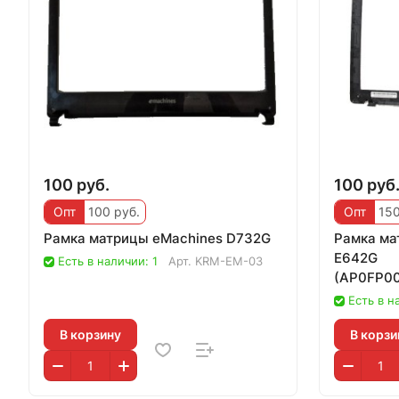
100 руб.
100 руб
Опт
100 руб.
Опт
150
Рамка матрицы eMachines D732G
Рамка ма
E642G
Есть в наличии: 1
Арт.
KRM-EM-03
(AP0FP0
Есть в н
В корзину
В корзи