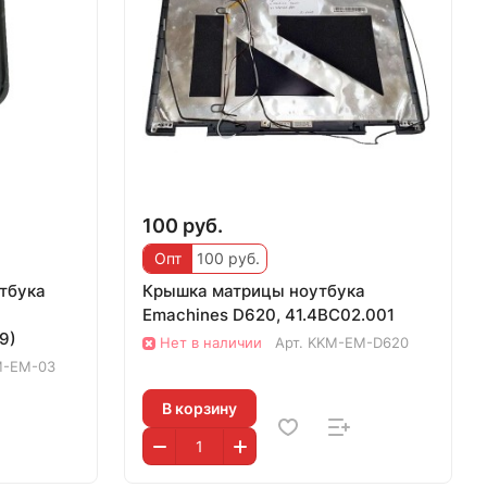
100 руб.
Опт
100 руб.
тбука
Крышка матрицы ноутбука
Emachines D620, 41.4BC02.001
9)
Нет в наличии
Арт.
KKM-EM-D620
M-EM-03
В корзину