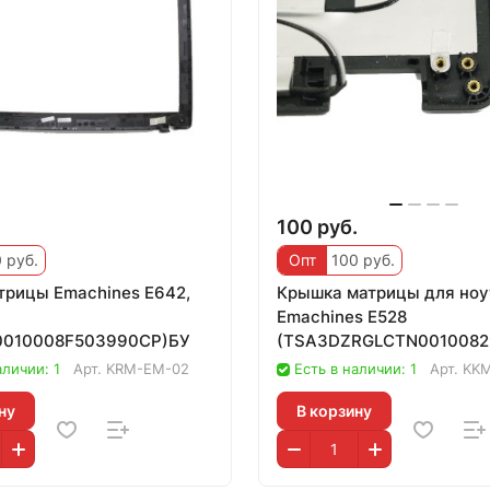
.
100 руб.
 руб.
Опт
100 руб.
трицы Emachines E642,
Крышка матрицы для ноу
Emachines E528
0010008F503990CP)БУ
(TSA3DZRGLCTN0010082
аличии: 1
Арт.
KRM-EM-02
Есть в наличии: 1
Арт.
KK
ну
В корзину