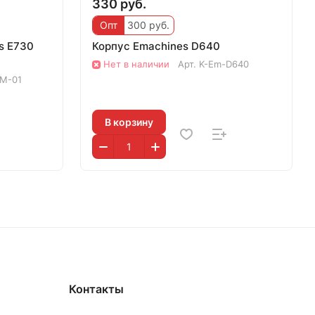
330 руб.
Опт
300 руб.
s E730
Корпус Emachines D640
Нет в наличии
Арт.
K-Em-D640
M-01
В корзину
Контакты