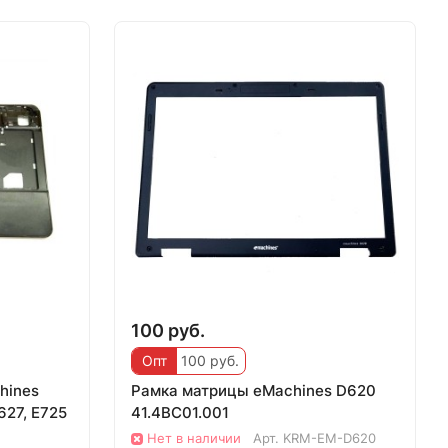
100 руб.
Опт
100 руб.
hines
Рамка матрицы eMachines D620
627, E725
41.4BC01.001
Нет в наличии
Арт.
KRM-EM-D620