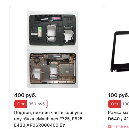
400 руб.
100 руб
Опт
350 руб.
Опт
100
Поддон, нижняя часть корпуса
Рамка ма
ноутбука eMachines E725, E525,
D640 / 4
E430 AP06R000400 БУ
Нет в н