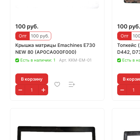
100 руб.
100 руб
Опт
100 руб.
Опт
100
Крышка матрицы Emachines E730
Топкейс 
NEW 80 (AP0CA000F000)
D442, D7
Есть в наличии: 1
Арт.
KKM-EM-01
Есть в н
В корзину
В корзи