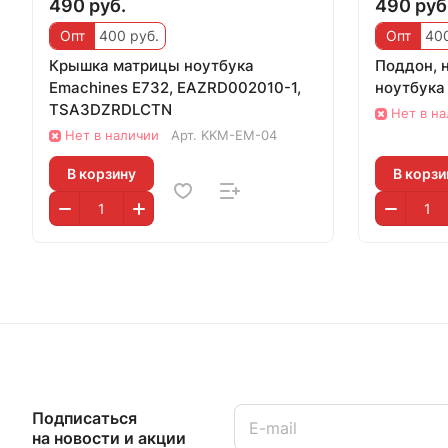
490 руб.
490 руб
Опт
400 руб.
Опт
400
Крышка матрицы ноутбука
Поддон, 
Emachines E732, EAZRD002010-1,
ноутбука
TSA3DZRDLCTN
Нет в н
Нет в наличии
Арт.
KKM-EM-04
В корзину
В корзи
Подписаться
на новости и акции