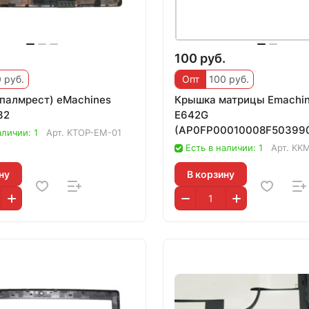
.
100 руб.
 руб.
Опт
100 руб.
(палмрест) eMachines
Крышка матрицы Emachin
32
E642G
(AP0FP00010008F50399
аличии: 1
Арт.
KTOP-EM-01
Есть в наличии: 1
Арт.
KK
ну
В корзину