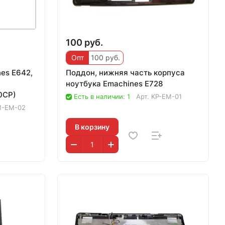
100 руб.
Опт
100 руб.
es E642,
Поддон, нижняя часть корпуса
ноутбука Emachines E728
0CP)
Есть в наличии: 1
Арт.
KP-EM-01
M-EM-02
В корзину