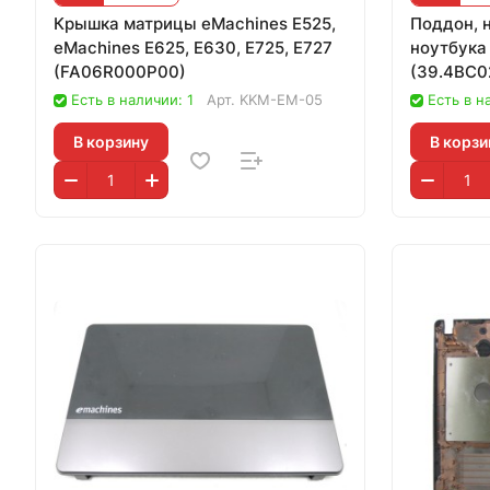
Крышка матрицы eMachines E525,
Поддон, 
eMachines E625, E630, E725, E727
ноутбука
(FA06R000P00)
(39.4BC0
Есть в наличии: 1
Арт.
KKM-EM-05
Есть в н
В корзину
В корзи