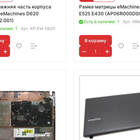
нижняя часть корпуса
Рамка матрицы eMachines
 eMachines D620
E525 E430 (AP06R000D0
2.001)
Есть в наличии: 1
Арт.
KR
аличии: 1
Арт.
KP-EM-D620
ну
В корзину