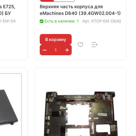
 E725,
Верхняя часть корпуса для
0) БУ
eMachines D640 (39.4GW02.004-1)
M-EM-04
Есть в наличии: 1
Арт.
KTOP-EM-D640
В корзину