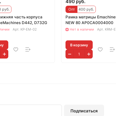
.
490 руб.
 руб.
Опт
400 руб.
нижняя часть корпуса
Рамка матрицы Emachine
 eMachines D442, D732G
NEW 80 AP0CA0004000
аличии
Арт.
KP-EM-02
Нет в наличии
Арт.
KRM-E
ну
В корзину
Подписаться