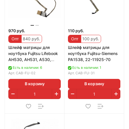
970 руб.
110 руб.
Опт
840 руб.
Опт
100 руб.
Шлейф матрицы для
Шлейф матрицы для
ноутбука Fujitsu Lifebook
ноутбука Fujitsu-Siemens
AH530, AH531, A530,
PA1538, 22-11925-70
A531, DDFH2ALC010
Есть в наличии: 6
Есть в наличии: 1
Версия 2
Арт.
CAB-FU-02
Арт.
CAB-FU-31
В корзину
В корзину