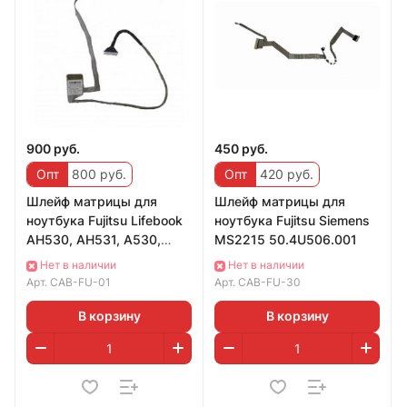
900 руб.
450 руб.
Опт
800 руб.
Опт
420 руб.
Шлейф матрицы для
Шлейф матрицы для
ноутбука Fujitsu Lifebook
ноутбука Fujitsu Siemens
AH530, AH531, A530,
MS2215 50.4U506.001
A531, DD0FH2LC000
Нет в наличии
Нет в наличии
Арт.
CAB-FU-01
Арт.
CAB-FU-30
В корзину
В корзину